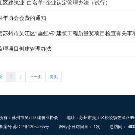
江区建筑业“白名单”企业认定管理办法（试行）
24年协会会费的通知
年度苏州市吴江区“垂虹杯”建筑工程质量奖项目检查有关事
监理项目创建管理办法
页
1
2
下一页
尾页
所有：苏州市吴江区建筑业协会 地址：苏州市吴江区松陵镇笠泽路99
备案号:
苏ICP备12064055号
网站今日访问量：
1
次 总访问：
483